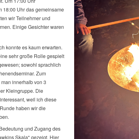
t. Um 17:00 Uhr
um 18:00 Uhr das gemeinsame
ten wir Teilnehmer und
rnen. Einige Gesichter waren
ich konnte es kaum erwarten.
ine sehr große Rolle gespielt
 gewesen; sowohl sprachlich
ochenendseminar. Zum
o man innerhalb von 3
ner Kleingruppe. Die
nteressant, weil ich diese
 Runde haben wir die
ben.
 Bedeutung und Zugang des
awkins Skala" gezeigt. Hier