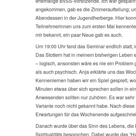
ehemalige BVSS-Vorsitzende. Ich war gespann
angekommen, gab es die Zimmeraufteilung; 
Abendessen in der Jugendherberge. Hier konn
Teilnehmerinnen uns zum ersten Mal kennenle
mir bekannt, ein paar Neue gab es auch.
Um 19:00 Uhr fand das Seminar endlich statt, 
Das Stottern hat in meinem bisherigen Leben e
– logisch, ansonsten wäre es nie ein Problem
als auch psychisch. Anja erklärte uns das W
Kennenlernen haben wir ein Spiel gespielt, w
Minuten etwas über sich sprechen sollen in ei
Anwesenden sollten nur zuhören. Es war sehr i
Variante noch nicht gekannt habe. Nach diese
Erwartungen für das Wochenende aufgeschrie
Danach wurde über das Sinn des Lebens, die
Spiritualitäts besprochen. Dabei wurde das “H