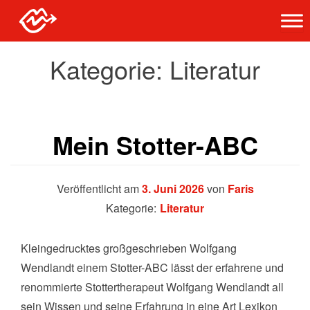
Stottern-
Stottern &
Selbsthilfe
Hessen
Kategorie:
Literatur
Mein Stotter-ABC
Veröffentlicht am
3. Juni 2026
von
Faris
Kategorie:
Literatur
Kleingedrucktes großgeschrieben Wolfgang
Wendlandt einem Stotter-ABC lässt der erfahrene und
renommierte Stottertherapeut Wolfgang Wendlandt all
sein Wissen und seine Erfahrung in eine Art Lexikon